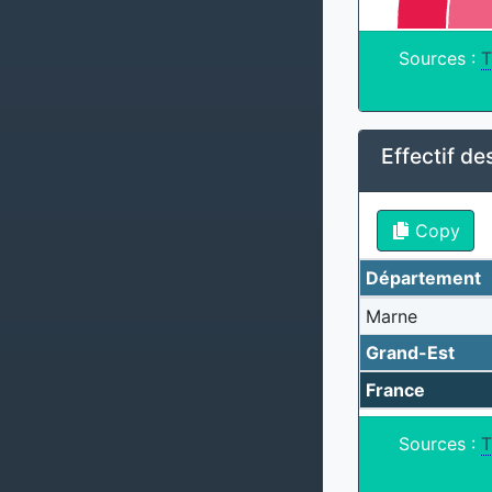
Sources :
T
Effectif d
Copy
Département
Marne
Grand-Est
France
Sources :
T