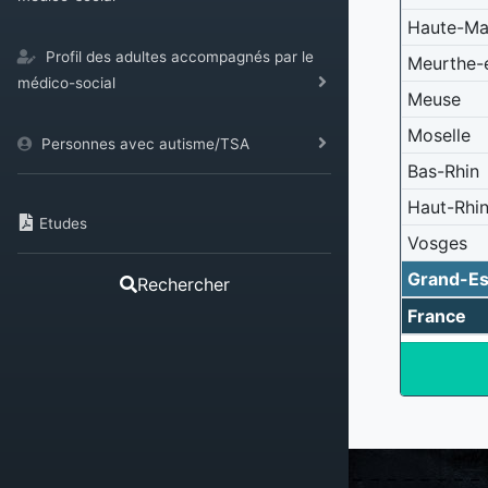
Haute-Ma
Profil des adultes accompagnés par le
Meurthe-
médico-social
Meuse
Moselle
Personnes avec autisme/TSA
Bas-Rhin
Haut-Rhi
Etudes
Vosges
Grand-Es
Rechercher
France