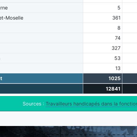
rne
5
et-Moselle
361
8
74
327
n
53
13
t
1025
12841
Sources :
Travailleurs handicapés dans la foncti