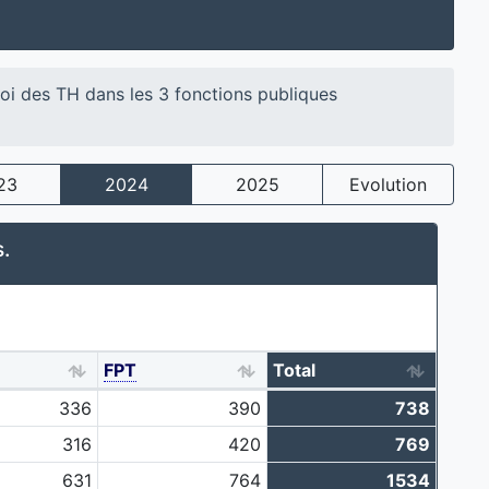
loi des TH dans les 3 fonctions publiques
23
2024
2025
Evolution
.
FPT
Total
336
390
738
316
420
769
631
764
1534