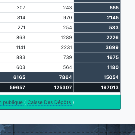
307
243
555
814
970
2145
271
254
533
863
1289
2226
1141
2231
3699
883
739
1675
603
564
1180
6165
7864
15054
59657
125307
197013
on publique
(
Caisse Des Dépôts
)