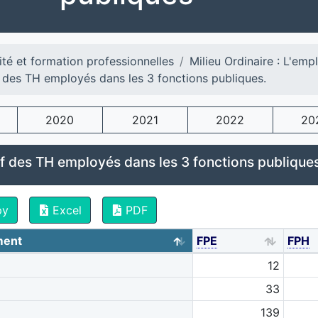
ité et formation professionnelles
Milieu Ordinaire : L'emp
f des TH employés dans les 3 fonctions publiques.
2020
2021
2022
20
if des TH employés dans les 3 fonctions publiques
py
Excel
PDF
ment
FPE
FPH
12
33
139