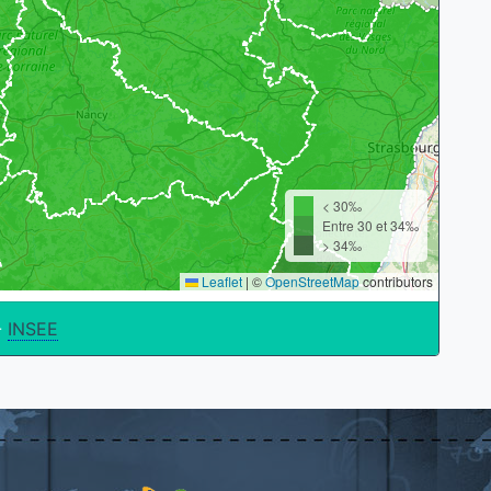
< 30‰
Entre 30 et 34‰
> 34‰
Leaflet
|
©
OpenStreetMap
contributors
-
INSEE