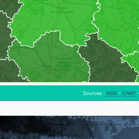
Sources :
MSA
-
CNAF