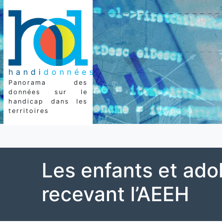
handi
données
Panorama des
données sur le
handicap dans les
territoires
Les enfants et ado
recevant l’AEEH