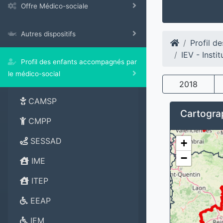
Offre Médico-sociale
Autres dispositifs
Profil d
IEV - Insti
Profil des enfants accompagnés par
le médico-social
2018
CAMSP
Cartograp
CMPP
SESSAD
+
−
IME
ITEP
EEAP
IEM