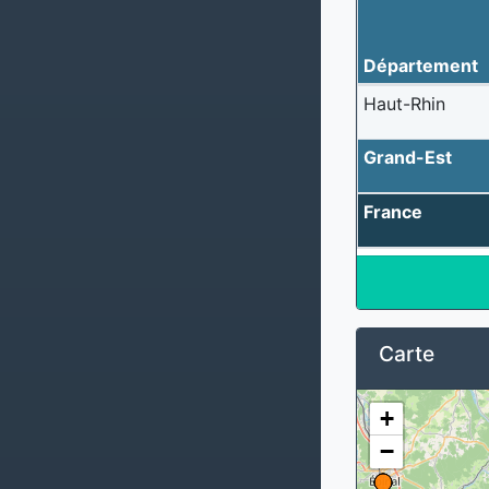
Département
Haut-Rhin
Grand-Est
France
Carte
+
−