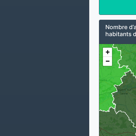
Nombre d’al
habitants 
+
−