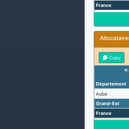
France
Allocatair
Copy
Département
Aube
Grand-Est
France