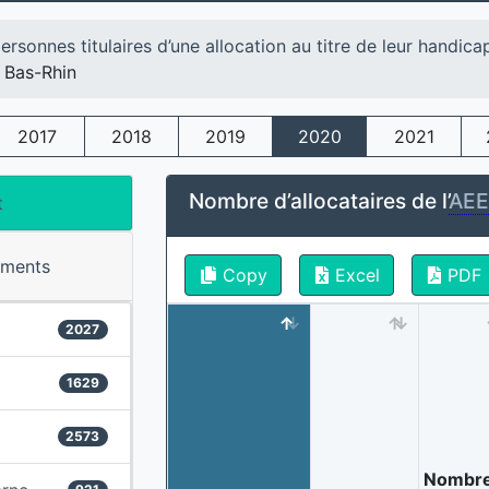
ersonnes titulaires d’une allocation au titre de leur handica
Bas-Rhin
2017
2018
2019
2020
2021
Nombre d’allocataires de l’
AE
t
ements
Copy
Excel
PDF
2027
1629
2573
Nombr