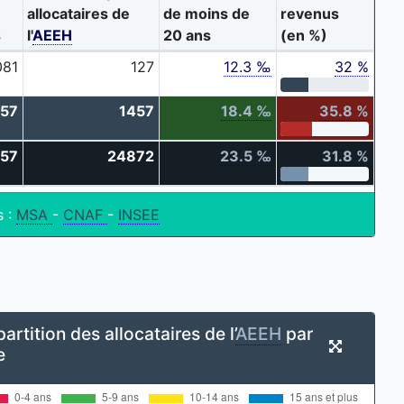
allocataires de
de moins de
revenus
s
l'
AEEH
20 ans
(en %)
081
127
12.3 ‰
32 %
657
1457
18.4 ‰
35.8 %
57
24872
23.5 ‰
31.8 %
s :
MSA
-
CNAF
-
INSEE
artition des allocataires de l’
AEEH
par
e