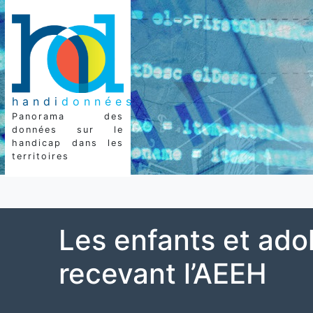
handi
données
Panorama des
données sur le
handicap dans les
territoires
Les enfants et ado
recevant l’AEEH