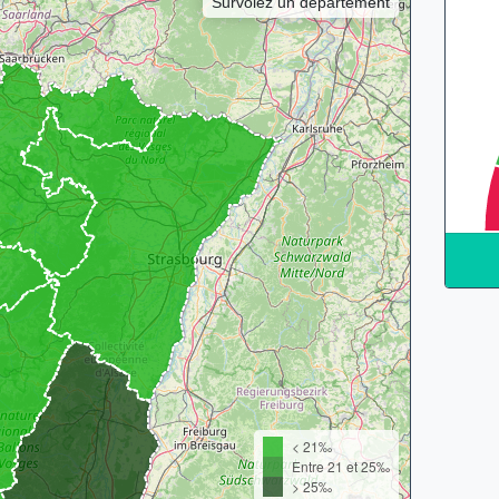
Survolez un département
< 21‰
Entre 21 et 25‰
> 25‰