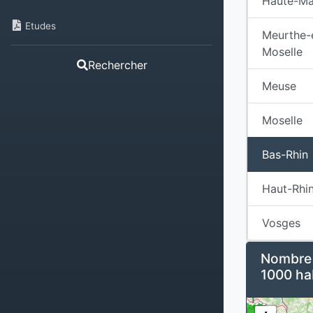
Haute-Ma
Etudes
Meurthe-
Moselle
Rechercher
Meuse
Moselle
Bas-Rhin
Haut-Rhi
Vosges
Nombre d
1000 ha