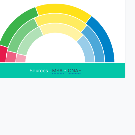
Sources :
MSA
-
CNAF