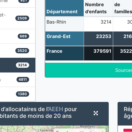
rne
921
Nombre
de
Département
d'enfants
famille
et-
2509
Bas-Rhin
3214
3
Grand-Est
23253
21
669
France
379591
3522
3520
3214
Source
n
4811
1380
’allocataires de l’
AEEH
pour
Rép
bitants de moins de 20 ans
âg