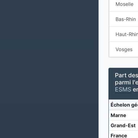
Moselle
Bas-Rhin
Haut-Rhi
Vosges
Part des
parmi l'
ESMS
en
Échelon gé
Marne
Grand-Est
France