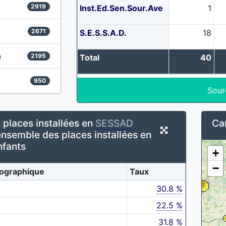
2919
Inst.Ed.Sen.Sour.Ave
1
2671
S.E.S.S.A.D.
18
n
2195
Total
40
950
Sour
 places installées en
SESSAD
Car
ensemble des places installées en
fants
+
−
ographique
Taux
30.8 %
22.5 %
31.8 %