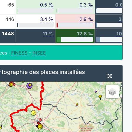
65
0.5 ‰
0.3 ‰
0.09 
446
3.4 ‰
2.9 ‰
3.4 
1448
11 ‰
12.8 ‰
10.7 
ces :
FINESS
-
INSEE
tographie des places installées