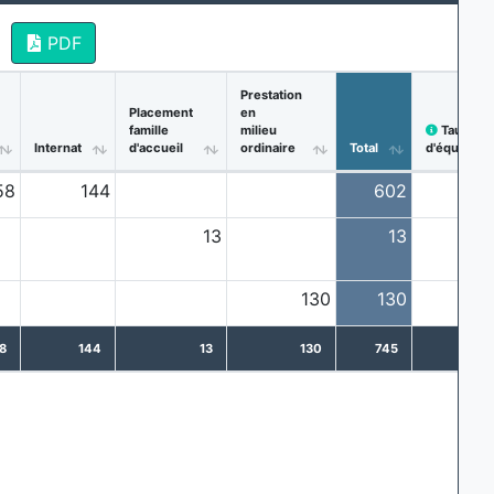
PDF
Prestation
Placement
en
famille
milieu
Taux
Internat
d'accueil
ordinaire
Total
d'équipem
58
144
602
13
13
130
130
8
144
13
130
745