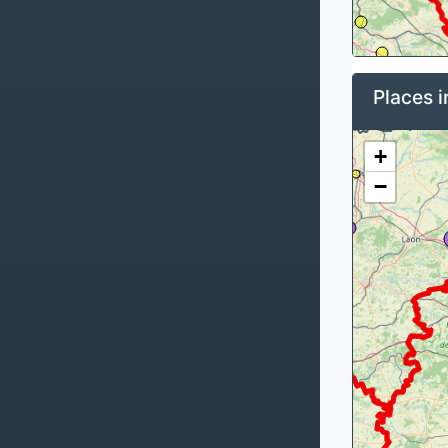
Places i
+
−