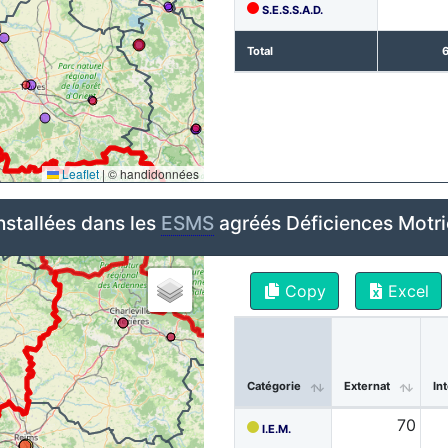
S.E.S.S.A.D.
Total
Leaflet
|
© handidonnées
nstallées dans les
ESMS
agréés Déficiences Motr
Copy
Excel
Catégorie
Externat
In
70
I.E.M.