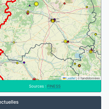
Leaflet
|
© handidonnées
Sources :
FINESS
ectuelles