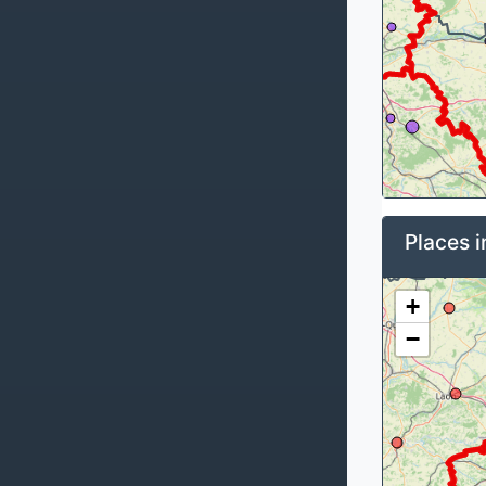
Places i
+
−