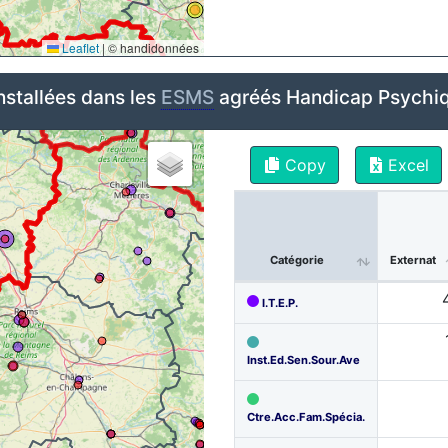
Leaflet
|
© handidonnées
nstallées dans les
ESMS
agréés Handicap Psychiq
Copy
Excel
Catégorie
Externat
I.T.E.P.
Inst.Ed.Sen.Sour.Ave
Ctre.Acc.Fam.Spécia.