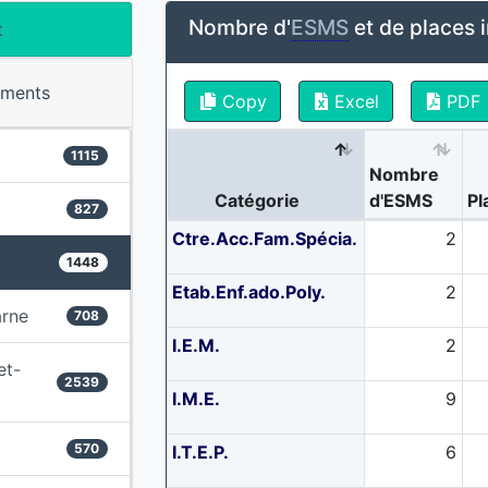
Nombre d'
ESMS
et de places i
t
ements
Copy
Excel
PDF
1115
Nombre
Catégorie
d'ESMS
Pl
827
Ctre.Acc.Fam.Spécia.
2
1448
Etab.Enf.ado.Poly.
2
rne
708
I.E.M.
2
et-
2539
I.M.E.
9
570
I.T.E.P.
6