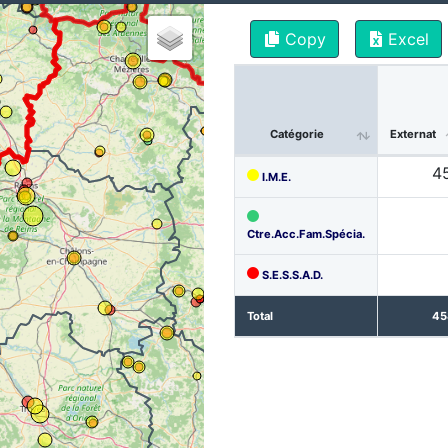
Copy
Excel
Catégorie
Externat
4
I.M.E.
Ctre.Acc.Fam.Spécia.
S.E.S.S.A.D.
Total
45