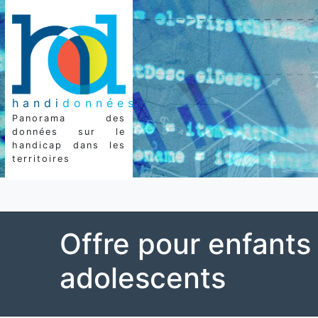
handi
données
Panorama des
données sur le
handicap dans les
territoires
Offre pour enfants
adolescents