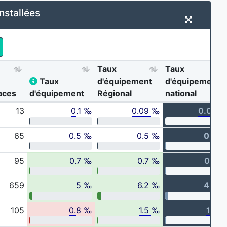
nstallées
Taux
Taux
Taux
d'équipement
d'équipement
aces
d'équipement
Régional
national
13
0.1 ‰
0.09 ‰
0.06 
65
0.5 ‰
0.5 ‰
0.3 
95
0.7 ‰
0.7 ‰
0.5 
659
5 ‰
6.2 ‰
4.6 
105
0.8 ‰
1.5 ‰
1.2 