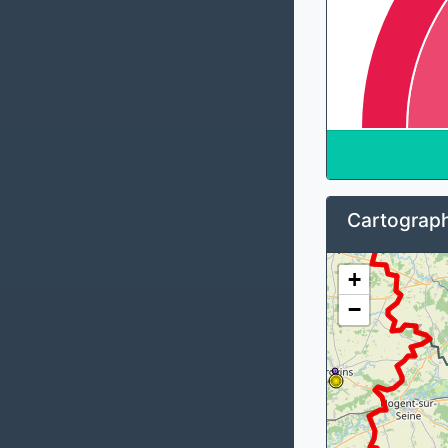
Cartograph
+
−