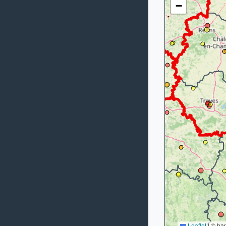
−
Leaflet
|
© ha