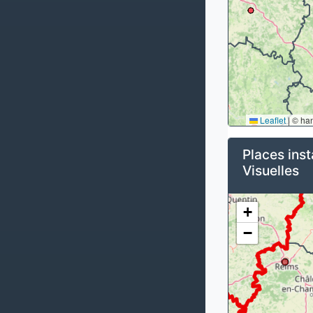
Leaflet
|
© ha
Places inst
Visuelles
+
−