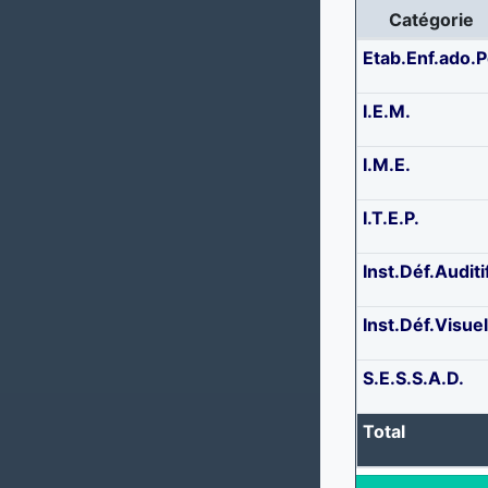
Catégorie
Etab.Enf.ado.P
I.E.M.
I.M.E.
I.T.E.P.
Inst.Déf.Auditi
Inst.Déf.Visue
S.E.S.S.A.D.
Total