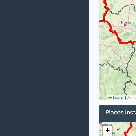
Leaflet
|
© ha
Places inst
+