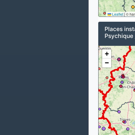
Leaflet
|
© ha
Places inst
Psychique 
+
−