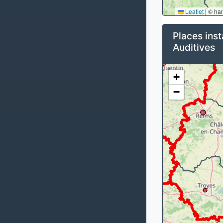
Leaflet
|
© ha
Places inst
Auditives
+
−