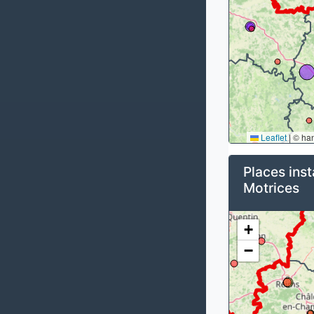
Leaflet
|
© ha
Places inst
Motrices
+
−