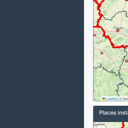
Leaflet
|
© ha
Places inst